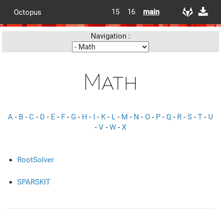
15
16
main
Octopus
Navigation :
Math
A
-
B
-
C
-
D
-
E
-
F
-
G
-
H
-
I
-
K
-
L
-
M
-
N
-
O
-
P
-
Q
-
R
-
S
-
T
-
U
-
V
-
W
-
X
RootSolver
SPARSKIT